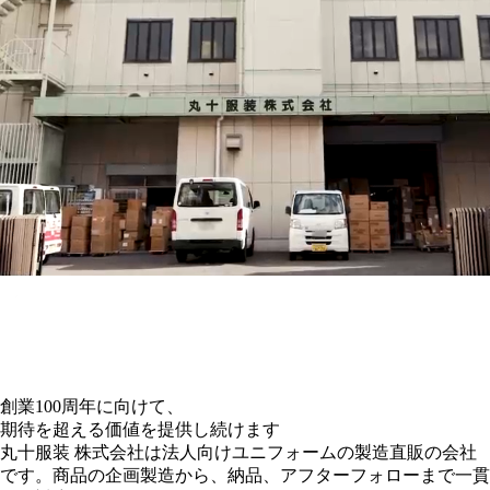
創業
100
周年に向けて、
期待を超える価値を提供し続けます
丸十服装 株式会社は
法人向けユニフォーム
の
製造直販
の会社
です。
商品の企画製造から、納品、アフターフォローまで一貫