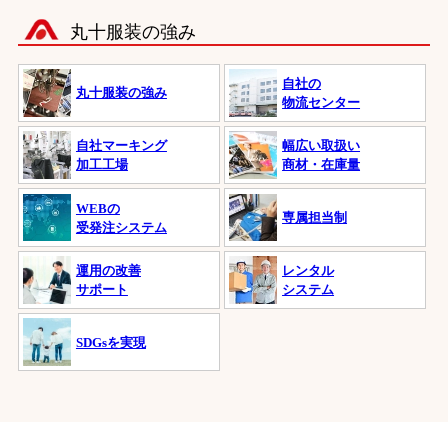
丸十服装の強み
自社の
丸十服装の強み
物流センター
自社マーキング
幅広い取扱い
加工工場
商材・在庫量
WEBの
専属担当制
受発注システム
運用の改善
レンタル
サポート
システム
SDGsを実現