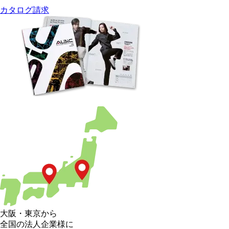
カタログ請求
大阪
・
東京
から
全国の法人企業様に