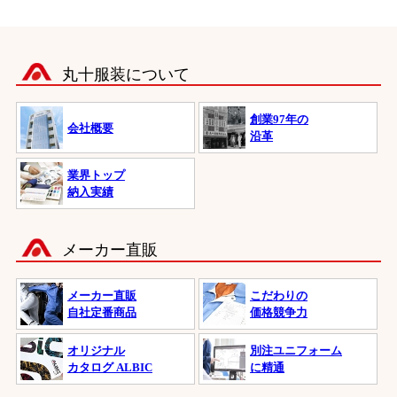
丸十服装について
創業97年の
会社概要
沿革
業界トップ
納入実績
メーカー直販
メーカー直販
こだわりの
自社定番商品
価格競争力
オリジナル
別注ユニフォーム
カタログ ALBIC
に精通