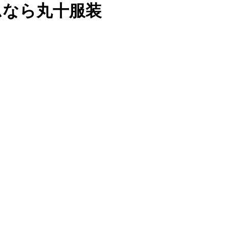
ムなら丸十服装