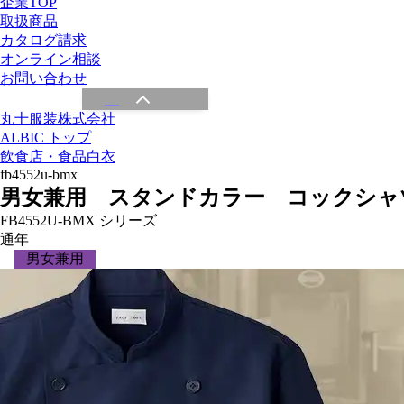
企業TOP
取扱商品
カタログ請求
オンライン相談
お問い合わせ
丸十服装株式会社
ALBIC トップ
飲食店・食品白衣
fb4552u-bmx
男女兼用 スタンドカラー コックシャ
FB4552U-BMX シリーズ
通年
男女兼用