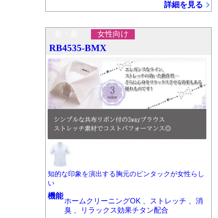
詳細を見る
春・夏
女性向け
RB4535-BMX
知的な印象を演出する胸元のピンタックが女性らし
い
機能
ホームクリーニングOK 、ストレッチ 、消
臭 、リラックス効果チタン配合