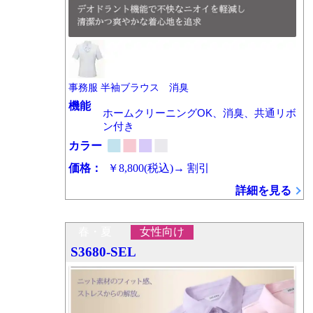
事務服 半袖ブラウス 消臭
機能
ホームクリーニングOK、消臭、共通リボ
ン付き
カラー
価格：
￥8,800
(税込)
→
割引
詳細を見る
春・夏
女性向け
S3680-SEL