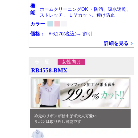
機
ホームクリーニングOK ・防汚、吸水速乾、
能
ストレッチ 、ＵＶカット、透け防止
カラー
価格：
￥6,270
(税込)
→
割引
詳細を見る
春・夏
女性向け
RB4558-BMX