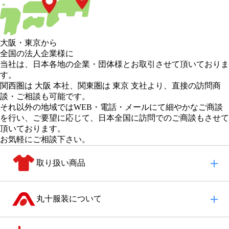
大阪
・
東京
から
全国の法人企業様に
当社は、日本各地の企業・団体様とお取引させて頂いておりま
す。
関西圏は 大阪 本社
、
関東圏は 東京 支社
より、直接の訪問商
談・ご相談も可能です。
それ以外の地域
ではWEB・電話・メールにて細やかなご商談
を行い、
ご要望に応じて、日本全国に訪問でのご商談もさせて
頂いております。
お気軽にご相談下さい。
取り扱い商品
丸十服装について