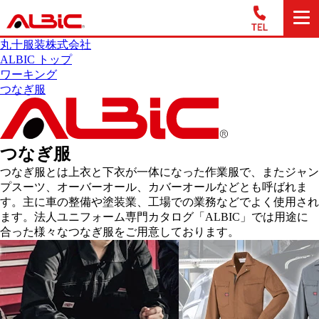
丸十服装株式会社
ALBIC トップ
ワーキング
つなぎ服
つなぎ服
つなぎ服とは上衣と下衣が一体になった作業服で、またジャン
プスーツ、オーバーオール、カバーオールなどとも呼ばれま
す。主に車の整備や塗装業、工場での業務などでよく使用され
ます。法人ユニフォーム専門カタログ「ALBIC」では用途に
合った様々なつなぎ服をご用意しております。