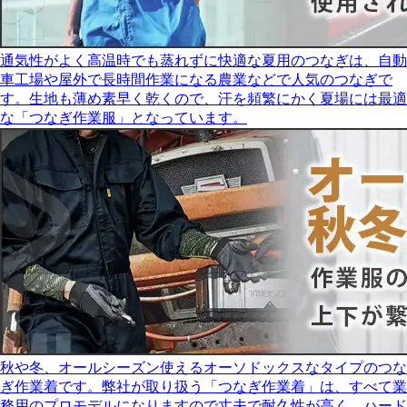
通気性がよく高温時でも蒸れずに快適な夏用のつなぎは、自動
車工場や屋外で長時間作業になる農業などで人気のつなぎで
す。生地も薄め素早く乾くので、汗を頻繁にかく夏場には最適
な「つなぎ作業服」となっています。
秋や冬、オールシーズン使えるオーソドックスなタイプのつな
ぎ作業着です。弊社が取り扱う「つなぎ作業着」は、すべて業
務用のプロモデルになりますので丈夫で耐久性が高く、ハード