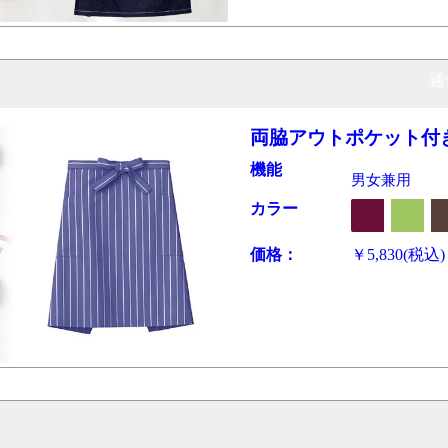
通
両脇アウトポケット付
機能
男女兼用
カラー
価格：
￥5,830
(税込)