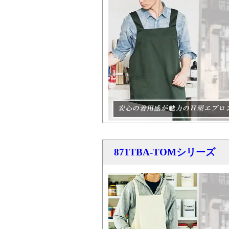
871TBA-TOMシリーズ