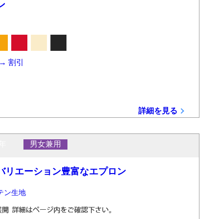
ン
→
割引
詳細を見る
年
男女兼用
バリエーション豊富なエプロン
テン生地