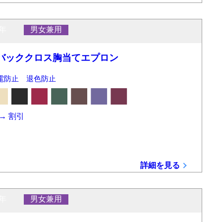
年
男女兼用
バッククロス胸当てエプロン
電防止 退色防止
→
割引
詳細を見る
年
男女兼用