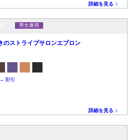
詳細を見る
年
男女兼用
きのストライプサロンエプロン
→
割引
詳細を見る