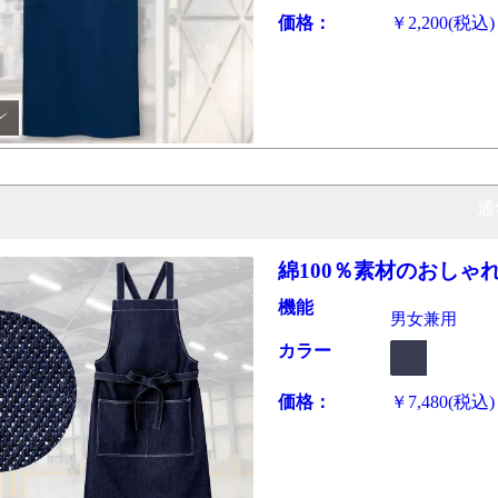
価格：
￥2,200
(税込)
通
綿100％素材のおしゃ
機能
男女兼用
カラー
価格：
￥7,480
(税込)