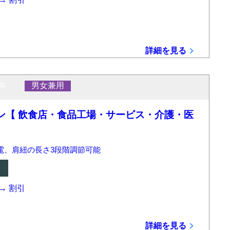
詳細を見る
年
男女兼用
ン【 飲食店・食品工場・サービス・介護・医
電、肩紐の長さ3段階調節可能
→
割引
詳細を見る