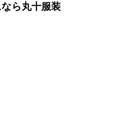
ムなら丸十服装