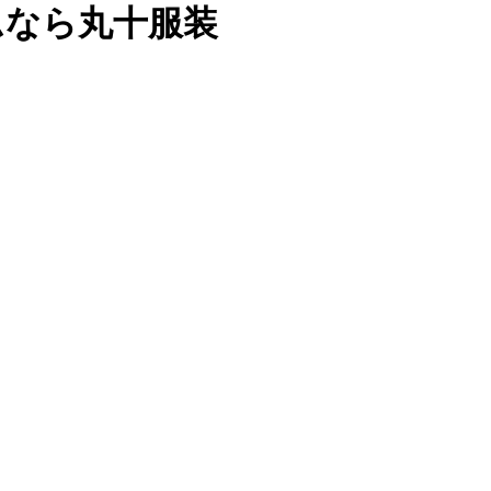
ムなら丸十服装