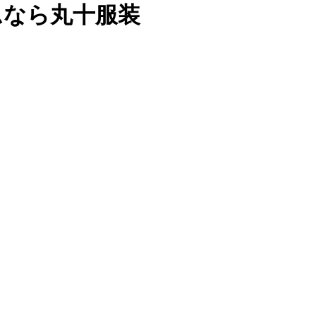
ムなら丸十服装