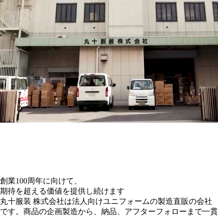
創業
100
周年に向けて、
期待を超える価値を提供し続けます
丸十服装 株式会社は
法人向けユニフォーム
の
製造直販
の会社
です。
商品の企画製造から、納品、アフターフォローまで一貫