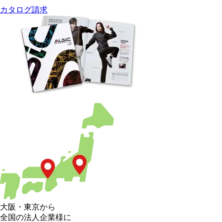
カタログ請求
大阪
・
東京
から
全国の法人企業様に