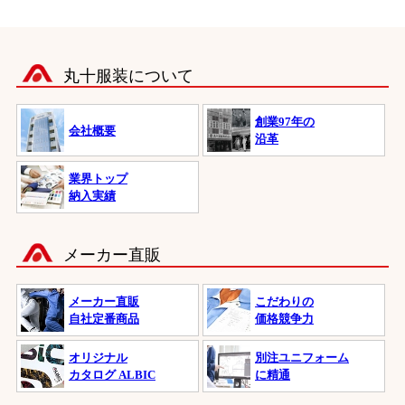
丸十服装について
創業97年の
会社概要
沿革
業界トップ
納入実績
メーカー直販
メーカー直販
こだわりの
自社定番商品
価格競争力
オリジナル
別注ユニフォーム
カタログ ALBIC
に精通