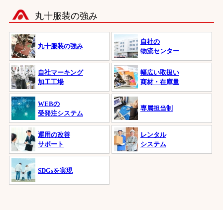
丸十服装の強み
自社の
丸十服装の強み
物流センター
自社マーキング
幅広い取扱い
加工工場
商材・在庫量
WEBの
専属担当制
受発注システム
運用の改善
レンタル
サポート
システム
SDGsを実現