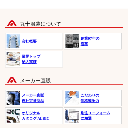
丸十服装について
創業97年の
会社概要
沿革
業界トップ
納入実績
メーカー直販
メーカー直販
こだわりの
自社定番商品
価格競争力
オリジナル
別注ユニフォーム
カタログ ALBIC
に精通