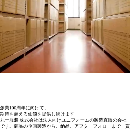
創業
100
周年に向けて、
期待を超える価値を提供し続けます
丸十服装 株式会社は
法人向けユニフォーム
の
製造直販
の会社
です。
商品の企画製造から、納品、アフターフォローまで一貫