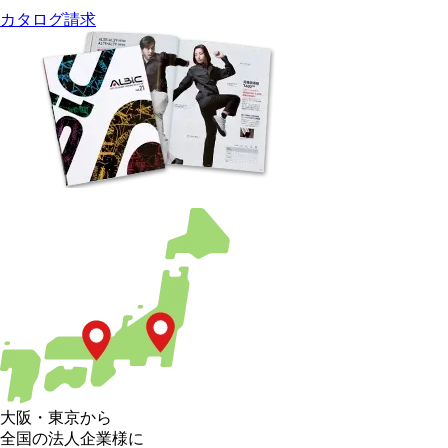
カタログ請求
大阪
・
東京
から
全国の法人企業様に