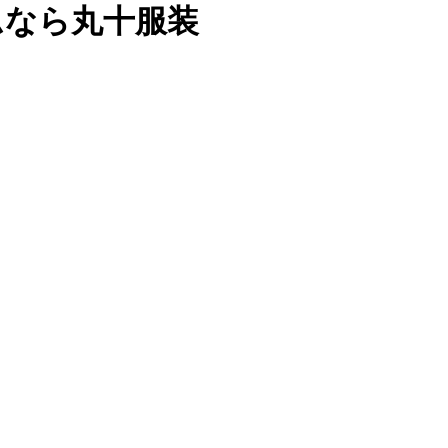
ムなら丸十服装