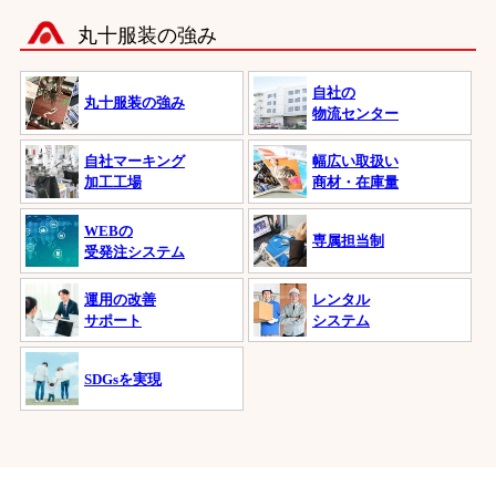
丸十服装の強み
自社の
丸十服装の強み
物流センター
自社マーキング
幅広い取扱い
加工工場
商材・在庫量
WEBの
専属担当制
受発注システム
運用の改善
レンタル
サポート
システム
SDGsを実現