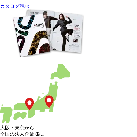
カタログ請求
大阪
・
東京
から
全国の法人企業様に