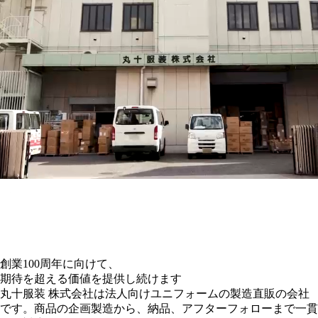
創業
100
周年に向けて、
期待を超える価値を提供し続けます
丸十服装 株式会社は
法人向けユニフォーム
の
製造直販
の会社
です。
商品の企画製造から、納品、アフターフォローまで一貫