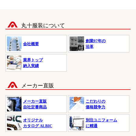
丸十服装について
創業97年の
会社概要
沿革
業界トップ
納入実績
メーカー直販
メーカー直販
こだわりの
自社定番商品
価格競争力
オリジナル
別注ユニフォーム
カタログ ALBIC
に精通