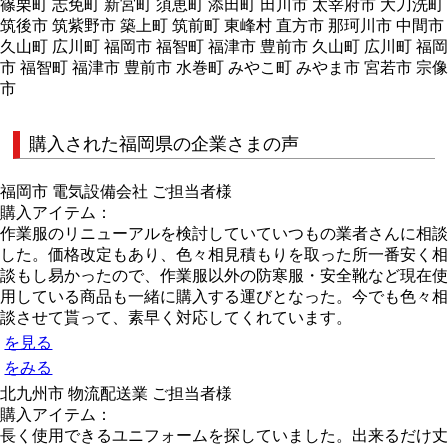
篠栗町 志免町 新宮町 須恵町 添田町 田川市 太宰府市 大刀洗町
筑後市 筑紫野市 築上町 筑前町 東峰村 直方市 那珂川市 中間市
久山町 広川町 福岡市 福智町 福津市 豊前市 久山町 広川町 福岡
市 福智町 福津市 豊前市 水巻町 みやこ町 みやま市 宮若市 宗像
市
購入された福岡県の企業さまの声
福岡市 電気設備会社 ご担当者様
購入アイテム：
作業服のリニューアルを検討していていつもの業者さんに相談
した。価格改定もあり、色々相見積もりを取った所一番安く相
談もし易かったので、作業服以外の防寒服・安全靴など現在使
用している商品も一緒に購入する運びとなった。今でも色々相
談させて貰って、素早く対応してくれています。
を見る
をみる
北九州市 物流配送業 ご担当者様
購入アイテム：
長く使用できるユニフォームを探していました。出来るだけ丈