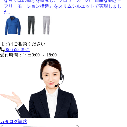
ならではの動きを研究し、プロワーカーの『自由な動き＝
フリーモーション構造』をスリムシルエットで実現しまし
た。
まずはご相談ください
06-6552-3921
受付時間：平日9:00 ～ 18:00
カタログ請求