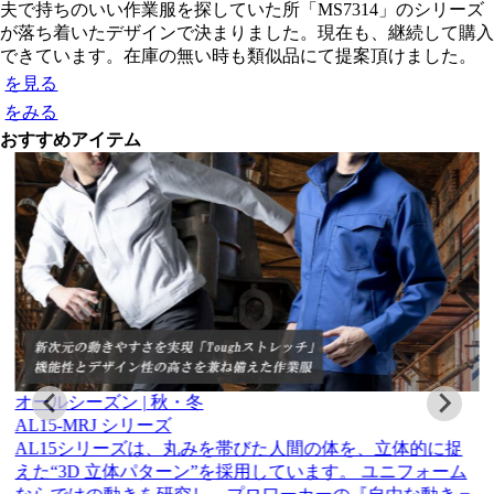
夫で持ちのいい作業服を探していた所「MS7314」のシリーズ
が落ち着いたデザインで決まりました。現在も、継続して購入
できています。在庫の無い時も類似品にて提案頂けました。
を見る
をみる
おすすめアイテム
オールシーズン |
秋・冬
AL15-MRJ シリーズ
AL15シリーズは、丸みを帯びた人間の体を、立体的に捉
えた“3D 立体パターン”を採用しています。 ユニフォーム