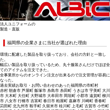
法人ユニフォームの
製造・直販
福岡県の企業さまに当社が選ばれた理由
環境に配慮した製品を取り扱っており、会社の方針と一致し
た。
幅広い製品を取り扱っているため、丸十服装さんだけでほぼ全
てのアイテムを注文できた。
全事業所からのオンライン注文が出来るので注文管理が容易に
なった。
過去実績お取引・お問い合わせのあった福岡県の市町村
赤村 朝倉市 芦屋町 飯塚市 糸島市 糸田町 うきは市 宇美町 大川
市 大木町 大任町 大野城市 大牟田市 岡垣町 小郡市 遠賀町 柳川
市 八女市 行橋市 吉富町 春日市 粕屋町 嘉麻市 川崎町 香春町
苅田町 北九州市 鞍手町 久留米市 桂川町 上毛町 古賀市 小竹町