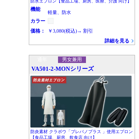
防水エプロン【食品工場、厨房、医療、介護 向け】
機能
軽量、防水
カラー
価格：
￥3,080
(税込)
→
割引
詳細を見る
通年
男女兼用
VA501-2-MONシリーズ
防炎素材 クラボウ「ブレバノプラス 」使用エプロン
【食品工場、厨房、飲食店 向け】