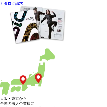
カタログ請求
大阪
・
東京
から
全国の法人企業様に