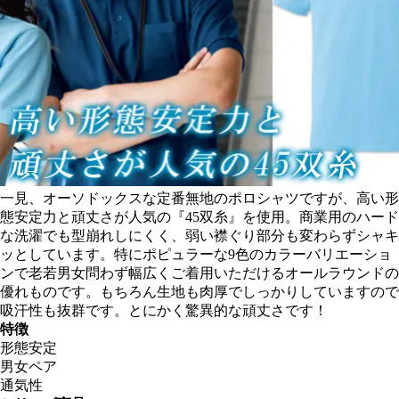
一見、オーソドックスな定番無地のポロシャツですが、高い形
態安定力と頑丈さが人気の『45双糸』を使用。商業用のハード
な洗濯でも型崩れしにくく、弱い襟ぐり部分も変わらずシャキ
ッとしています。特にポピュラーな9色のカラーバリエーショ
ンで老若男女問わず幅広くご着用いただけるオールラウンドの
優れものです。もちろん生地も肉厚でしっかりしていますので
吸汗性も抜群です。とにかく驚異的な頑丈さです！
特徴
形態安定
男女ペア
通気性