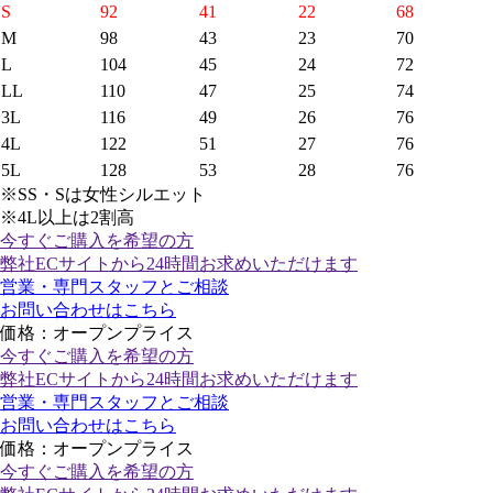
S
92
41
22
68
M
98
43
23
70
L
104
45
24
72
LL
110
47
25
74
3L
116
49
26
76
4L
122
51
27
76
5L
128
53
28
76
※SS・Sは女性シルエット
※4L以上は2割高
今すぐご購入
を希望の方
弊社ECサイトから24時間お求めいただけます
営業・専門スタッフとご相談
お問い合わせはこちら
価格：オープンプライス
今すぐご購入
を希望の方
弊社ECサイトから24時間お求めいただけます
営業・専門スタッフとご相談
お問い合わせはこちら
価格：オープンプライス
今すぐご購入
を希望の方