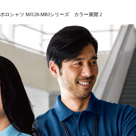
ポロシャツ MJ128-MRJシリーズ 特徴 ・高い耐久性 ・優
れた吸汗性 ・男女ペア ・豊富な在庫量