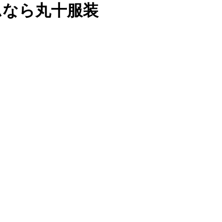
ムなら丸十服装