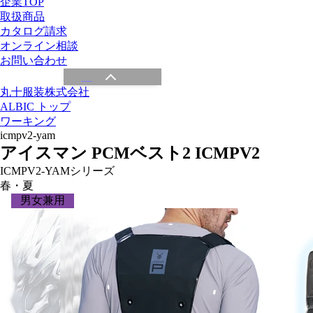
企業TOP
取扱商品
カタログ請求
オンライン相談
お問い合わせ
丸十服装株式会社
ALBIC トップ
ワーキング
icmpv2-yam
アイスマン PCMベスト2 ICMPV2
ICMPV2-YAMシリーズ
春・夏
男女兼用