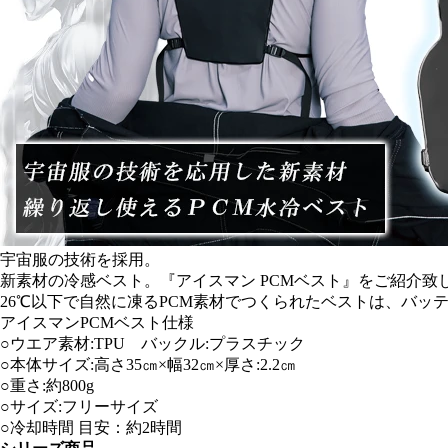
宇宙服の技術を採用。
新素材の冷感ベスト。『アイスマン PCMベスト』をご紹介致
26℃以下で自然に凍るPCM素材でつくられたベストは、バッ
アイスマンPCMベスト仕様
○ウエア素材:TPU バックル:プラスチック
○本体サイズ:高さ35㎝×幅32㎝×厚さ:2.2㎝
○重さ:約800g
○サイズ:フリーサイズ
○冷却時間 目安：約2時間