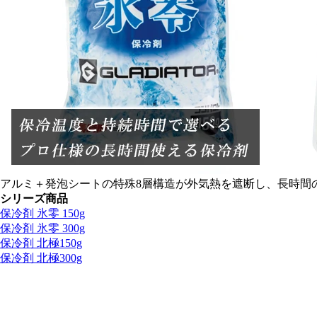
アルミ＋発泡シートの特殊8層構造が外気熱を遮断し、長時間
シリーズ商品
保冷剤 氷零 150g
保冷剤 氷零 300g
保冷剤 北極150g
保冷剤 北極300g