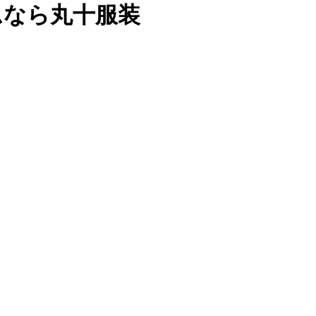
ムなら丸十服装