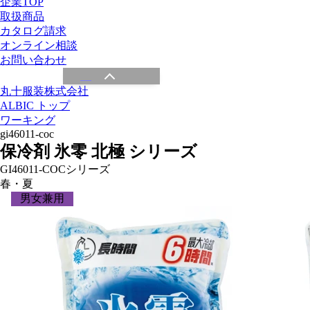
企業TOP
取扱商品
カタログ請求
オンライン相談
お問い合わせ
丸十服装株式会社
ALBIC トップ
ワーキング
gi46011-coc
保冷剤 氷零 北極 シリーズ
GI46011-COCシリーズ
春・夏
男女兼用