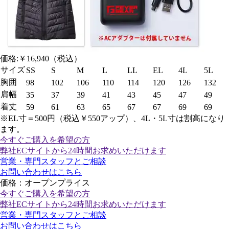
価格:
￥16,940
（税込）
サイズ
SS
S
M
L
LL
EL
4L
5L
胸囲
98
102
106
110
114
120
126
132
肩幅
35
37
39
41
43
45
47
49
着丈
59
61
63
65
67
67
69
69
※EL寸＝500円（税込￥550アップ）、4L・5L寸は割高になり
ます。
今すぐご購入
を希望の方
弊社ECサイトから24時間お求めいただけます
営業・専門スタッフとご相談
お問い合わせはこちら
価格：オープンプライス
今すぐご購入
を希望の方
弊社ECサイトから24時間お求めいただけます
営業・専門スタッフとご相談
お問い合わせはこちら