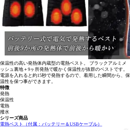
保温性の高い発熱体内蔵型の電熱ベスト。 ブラックアルミメ
ッシュ裏地＋9ヶ所発熱で暖かく保温性が抜群のベストです。
電源を入れると約15秒で発熱するので、着用した瞬間から、保
温性を保つ事ができます。
特徴
発熱
保温性
電熱
撥水
シリーズ商品
電熱ベスト（付属：バッテリー＆USBケーブル）