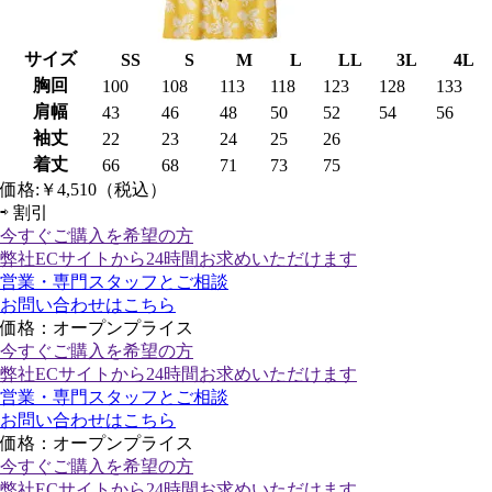
サイズ
SS
S
M
L
LL
3L
4L
胸回
100
108
113
118
123
128
133
肩幅
43
46
48
50
52
54
56
袖丈
22
23
24
25
26
着丈
66
68
71
73
75
価格:
￥4,510
（税込）
⇨
割引
今すぐご購入
を希望の方
弊社ECサイトから24時間お求めいただけます
営業・専門スタッフとご相談
お問い合わせはこちら
価格：オープンプライス
今すぐご購入
を希望の方
弊社ECサイトから24時間お求めいただけます
営業・専門スタッフとご相談
お問い合わせはこちら
価格：オープンプライス
今すぐご購入
を希望の方
弊社ECサイトから24時間お求めいただけます