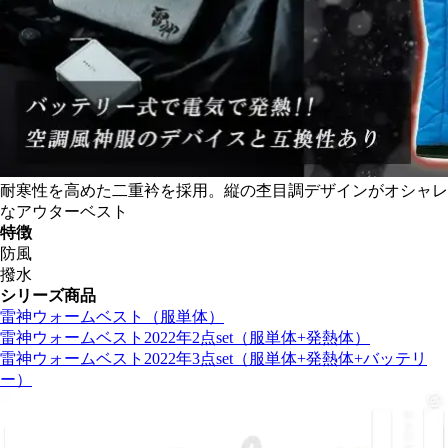
耐寒性を高めた二重衿を採用。縦の杢目調デザインがオシャレ
なアウターベスト
特徴
防風
撥水
シリーズ商品
雷神ウォームベスト（服単体）
雷神ウォームベスト2022年2点set（服単体+発熱体）
雷神ウォームベスト2022年3点set（服単体+発熱体+バッテリ
ー）