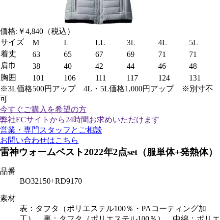
価格:
￥4,840
（税込）
サイズ
M
L
LL
3L
4L
5L
着丈
63
65
67
69
71
71
肩巾
38
40
42
44
46
48
胸囲
101
106
111
117
124
131
※3L価格500円アップ 4L・5L価格1,000円アップ ※別寸不
可
今すぐご購入
を希望の方
弊社ECサイトから24時間お求めいただけます
営業・専門スタッフとご相談
お問い合わせはこちら
雷神ウォームベスト2022年2点set（服単体+発熱体）
品番
BO32150+RD9170
素材
表：タフタ（ポリエステル100％・PAコーティング加
工） 裏：タフタ（ポリエステル100％） 中綿：ポリエ