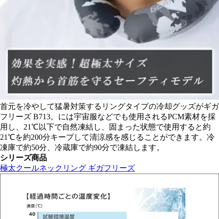
首元を冷やして猛暑対策するリングタイプの冷却グッズがギガ
フリーズ B713。には宇宙服などでも使用されるPCM素材を採
用し、
21℃以下で自然凍結
し、固まった状態で使用すると約
21℃を約200分キープして清涼感を感じることができます。冷
凍庫で約50分、冷蔵庫で約90分で凍結します。
シリーズ商品
極太クールネックリング ギガフリーズ