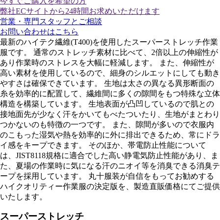
今すぐご購入
を希望の方
弊社ECサイトから24時間お求めいただけます
営業・専門スタッフとご相談
お問い合わせはこちら
最新のハイテク繊維(T400)を使用したスーパーストレッチ作業
服です。 通常のストレッチ素材に比べて、2倍以上の伸縮性が
あり作業時のストレスを大幅に軽減します。 また、伸縮性が
高い素材を使用しているので、細身のシルエットにしても動き
やすさは確保できています。 生地は太さの異なる異形断面の
糸を効率的に配置して、繊維間に多くの隙間をもつ特殊な立体
構造を構築しています。 生地表面が凸凹しているので肌との
接地面先が少なく汗をかいてもべたついたり、生地がまとわり
つかないのも特徴の一つです。 また、隙間が多いので衣服内
のこもった湿気や熱を効率的に外に排出できるため、常にドラ
イ感をキープできます。 そのほか、帯電防止性能について
は、JIST8118規格に適合でした高い静電気防止性能があり、ま
た、夏場の作業時に気になる汗のニオイ等を消臭できる消臭テ
ープを採用しています。 丸十服装が自信をもってお勧めする
ハイクオリティー作業服の決定版を、製造直販価格にてご提供
いたします。
スーパーストレッチ