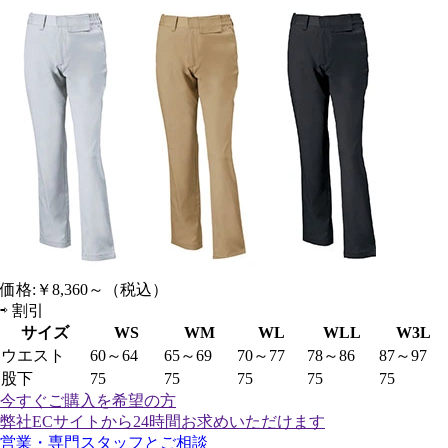
価格:
￥8,360～
（税込）
⇨
割引
サイズ
WS
WM
WL
WLL
W3L
ウエスト
60～64
65～69
70～77
78～86
87～97
股下
75
75
75
75
75
今すぐご購入
を希望の方
弊社ECサイトから24時間お求めいただけます
営業・専門スタッフとご相談