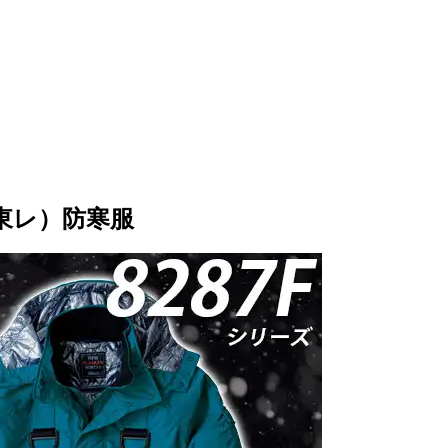
東レ）防寒服