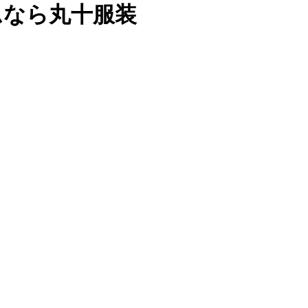
ムなら丸十服装