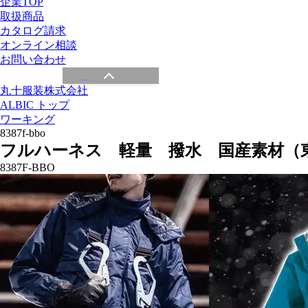
企業TOP
取扱商品
カタログ請求
オンライン相談
お問い合わせ
丸十服装株式会社
ALBIC トップ
ワーキング
8387f-bbo
フルハーネス 軽量 撥水 国産素材（
8387F-BBO