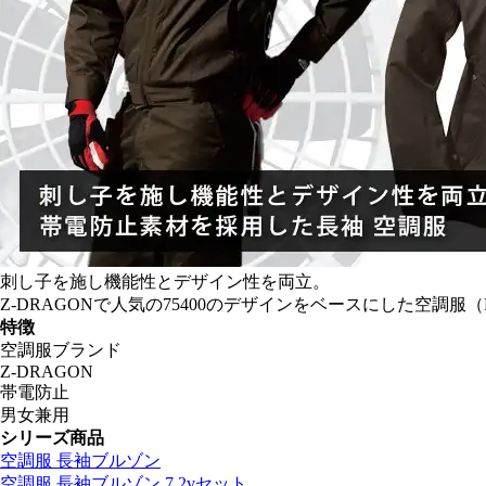
刺し子を施し機能性とデザイン性を両立。
Z-DRAGONで人気の75400のデザインをベースにした空調服
特徴
空調服ブランド
Z-DRAGON
帯電防止
男女兼用
シリーズ商品
空調服 長袖ブルゾン
空調服 長袖ブルゾン 7.2vセット