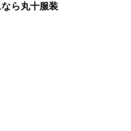
ムなら丸十服装