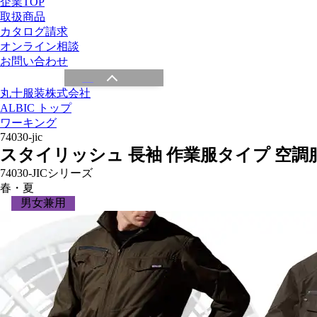
企業TOP
取扱商品
カタログ請求
オンライン相談
お問い合わせ
丸十服装株式会社
ALBIC トップ
ワーキング
74030-jic
スタイリッシュ 長袖 作業服タイプ 空調
74030-JICシリーズ
春・夏
男女兼用