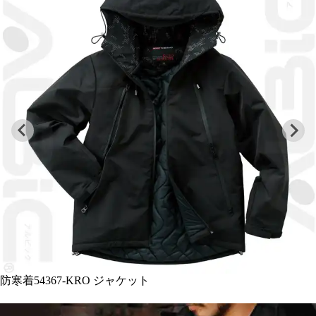
防寒着54367-KRO 特徴 ・両脇2段ポケット ・内ポケッ
ト ・フード調整ドローコード ・裾ドローコード