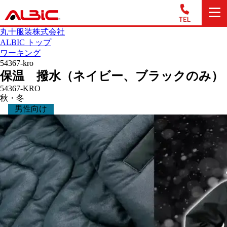
丸十服装株式会社
ALBIC トップ
ワーキング
54367-kro
保温 撥水（ネイビー、ブラックのみ）
54367-KRO
秋・冬
男性向け