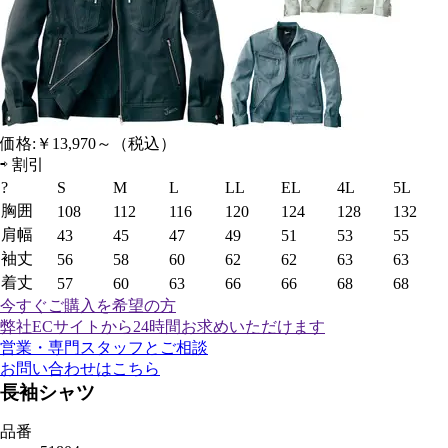
価格:
￥13,970～
（税込）
⇨
割引
?
S
M
L
LL
EL
4L
5L
胸囲
108
112
116
120
124
128
132
肩幅
43
45
47
49
51
53
55
袖丈
56
58
60
62
62
63
63
着丈
57
60
63
66
66
68
68
今すぐご購入
を希望の方
弊社ECサイトから24時間お求めいただけます
営業・専門スタッフとご相談
お問い合わせはこちら
長袖シャツ
品番