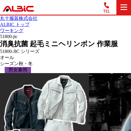
丸十服装株式会社
ALBIC トップ
ワーキング
51800-jic
消臭抗菌 起毛ミニヘリンボン 作業服
51800-JIC シリーズ
オール
シーズン
秋・冬
男女兼用