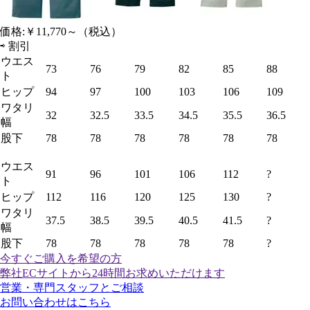
価格:
￥11,770～
（税込）
⇨
割引
ウエス
73
76
79
82
85
88
ト
ヒップ
94
97
100
103
106
109
ワタリ
32
32.5
33.5
34.5
35.5
36.5
幅
股下
78
78
78
78
78
78
ウエス
91
96
101
106
112
?
ト
ヒップ
112
116
120
125
130
?
ワタリ
37.5
38.5
39.5
40.5
41.5
?
幅
股下
78
78
78
78
78
?
今すぐご購入
を希望の方
弊社ECサイトから24時間お求めいただけます
営業・専門スタッフとご相談
お問い合わせはこちら