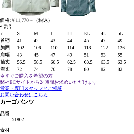
価格:
￥11,770～
（税込）
⇨
割引
?
S
M
L
LL
EL
4L
5L
首廻
41
42
43
44
45
47
49
胸囲
102
106
110
114
118
122
126
肩幅
43
45
47
49
51
53
55
袖丈
56.5
58.5
60.5
62.5
63.5
63.5
63.5
着丈
72
74
76
78
80
82
82
今すぐご購入
を希望の方
弊社ECサイトから24時間お求めいただけます
営業・専門スタッフとご相談
お問い合わせはこちら
カーゴパンツ
品番
51802
素材