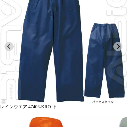
レインウエア 47403-KRO 特徴 ・反射テープ ・取り外し可
能フード ・裏メッシュ生地 ・袖水返し
…