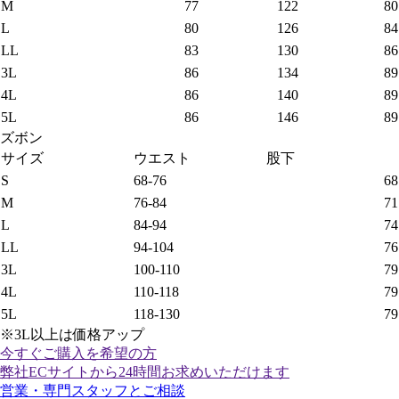
M
77
122
80
L
80
126
84
LL
83
130
86
3L
86
134
89
4L
86
140
89
5L
86
146
89
ズボン
サイズ
ウエスト
股下
S
68-76
68
M
76-84
71
L
84-94
74
LL
94-104
76
3L
100-110
79
4L
110-118
79
5L
118-130
79
※3L以上は価格アップ
今すぐご購入
を希望の方
弊社ECサイトから24時間お求めいただけます
営業・専門スタッフとご相談