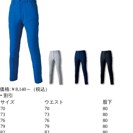
価格:
￥8,140～
（税込）
⇨
割引
サイズ
ウエスト
股下
70
70
80
73
73
80
76
76
80
79
79
80
82
82
80