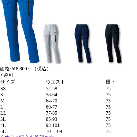
価格:
￥8,800～
（税込）
⇨
割引
サイズ
ウエスト
股下
SS
52-58
75
S
58-64
75
M
64-70
75
L
69-77
75
LL
77-85
75
3L
85-93
75
4L
93-101
75
5L
101-109
75