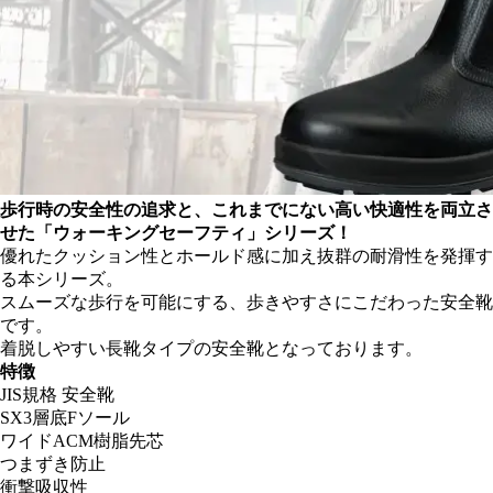
歩行時の安全性の追求と、これまでにない高い快適性を両立さ
せた「ウォーキングセーフティ」シリーズ！
優れたクッション性とホールド感に加え抜群の耐滑性を発揮す
る本シリーズ。
スムーズな歩行を可能にする、歩きやすさにこだわった安全靴
です。
着脱しやすい長靴タイプの安全靴となっております。
特徴
JIS規格 安全靴
SX3層底Fソール
ワイドACM樹脂先芯
つまずき防止
衝撃吸収性