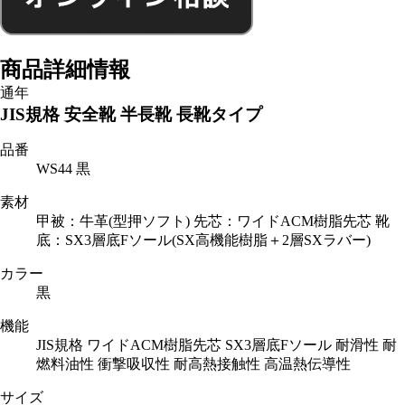
商品詳細情報
通年
JIS規格 安全靴 半長靴 長靴タイプ
品番
WS44 黒
素材
甲被：牛革(型押ソフト) 先芯：ワイドACM樹脂先芯 靴
底：SX3層底Fソール(SX高機能樹脂＋2層SXラバー)
カラー
黒
機能
JIS規格 ワイドACM樹脂先芯 SX3層底Fソール 耐滑性 耐
燃料油性 衝撃吸収性 耐高熱接触性 高温熱伝導性
サイズ