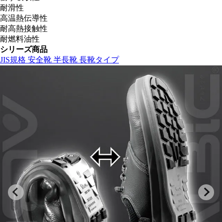
耐滑性
高温熱伝導性
耐高熱接触性
耐燃料油性
シリーズ商品
JIS規格 安全靴 半長靴 長靴タイプ