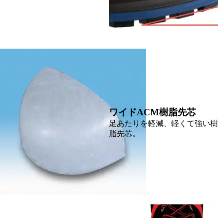
ワイドACM樹脂先芯
足あたりを軽減、軽くて強い樹
脂先芯。