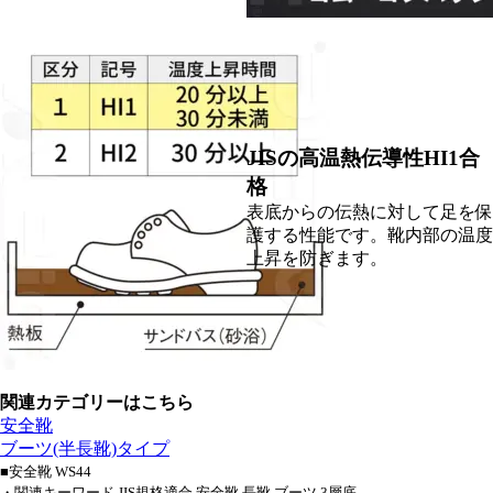
JISの高温熱伝導性HI1合
格
表底からの伝熱に対して足を保
護する性能です。靴内部の温度
上昇を防ぎます。
関連カテゴリーはこちら
安全靴
ブーツ(半長靴)タイプ
■安全靴 WS44
・関連キーワード JIS規格適合 安全靴 長靴 ブーツ 3層底