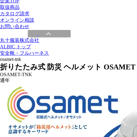
企業TOP
取扱商品
カタログ請求
オンライン相談
お問い合わせ
丸十服装株式会社
ALBIC トップ
安全靴・フルハーネス
osamet-tnk
折りたたみ式 防災 ヘルメット OSAMET
OSAMET-TNK
通年