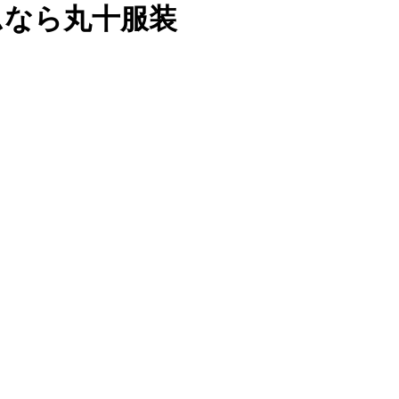
ムなら丸十服装