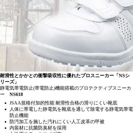
耐滑性とかかとの衝撃吸収性に優れたプロスニーカー「NSシ
リーズ」
静電気帯電防止(帯電防止)機能搭載のプロテクティブスニーカ
ー
NS618
JSAA規格付加的性能 耐滑性合格の滑りにくい靴底
人体に帯電した静電気を靴底を通して除電する静電気帯電
防止機能
防汚加工を施した汚れにくい人工皮革の甲被
内装材に抗菌防臭材を採用