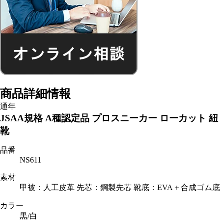
商品詳細情報
通年
JSAA規格 A種認定品 プロスニーカー ローカット 紐
靴
品番
NS611
素材
甲被：人工皮革 先芯：鋼製先芯 靴底：EVA＋合成ゴム底
カラー
黒/白