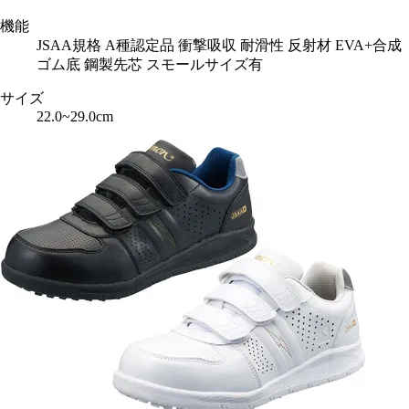
機能
JSAA規格 A種認定品 衝撃吸収 耐滑性 反射材 EVA+合成
ゴム底 鋼製先芯 スモールサイズ有
サイズ
22.0~29.0cm