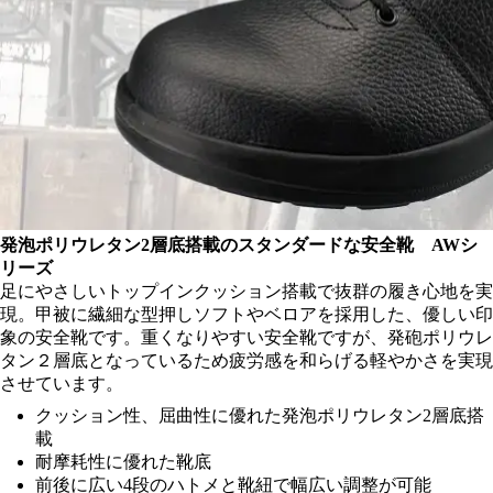
発泡ポリウレタン2層底搭載のスタンダードな安全靴 AWシ
リーズ
足にやさしいトップインクッション搭載で抜群の履き心地を実
現。甲被に繊細な型押しソフトやベロアを採用した、優しい印
象の安全靴です。重くなりやすい安全靴ですが、発砲ポリウレ
タン２層底となっているため疲労感を和らげる軽やかさを実現
させています。
クッション性、屈曲性に優れた発泡ポリウレタン2層底搭
載
耐摩耗性に優れた靴底
前後に広い4段のハトメと靴紐で幅広い調整が可能