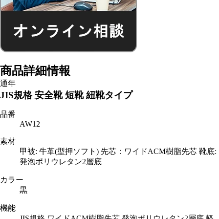
商品詳細情報
通年
JIS規格 安全靴 短靴 紐靴タイプ
品番
AW12
素材
甲被: 牛革(型押ソフト) 先芯：ワイドACM樹脂先芯 靴底:
発泡ポリウレタン2層底
カラー
黒
機能
JIS規格 ワイドACM樹脂先芯 発泡ポリウレタン2層底 軽