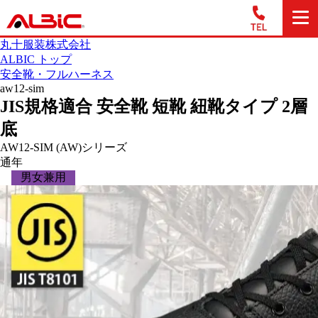
丸十服装株式会社
ALBIC トップ
安全靴・フルハーネス
aw12-sim
JIS規格適合 安全靴 短靴 紐靴タイプ 2層
底
AW12-SIM (AW)シリーズ
通年
男女兼用