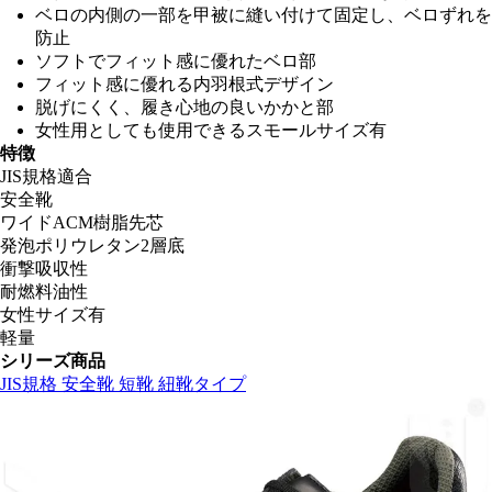
ベロの内側の一部を甲被に縫い付けて固定し、ベロずれを
防止
ソフトでフィット感に優れたベロ部
フィット感に優れる内羽根式デザイン
脱げにくく、履き心地の良いかかと部
女性用としても使用できるスモールサイズ有
特徴
JIS規格適合
安全靴
ワイドACM樹脂先芯
発泡ポリウレタン2層底
衝撃吸収性
耐燃料油性
女性サイズ有
軽量
シリーズ商品
JIS規格 安全靴 短靴 紐靴タイプ