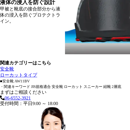
液体の浸入を防ぐ設計
甲被と靴底の接合部分から液
体の浸入を防ぐプロテクトラ
イン。
関連カテゴリーはこちら
安全靴
ローカットタイプ
■安全靴 AW11BV
・関連キーワード JIS規格適合 安全靴 ローカット スニーカー 紐靴 2層底
まずはご相談ください
06-6552-3921
受付時間：平日9:00 ～ 18:00