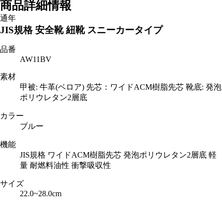
商品詳細情報
通年
JIS規格 安全靴 紐靴 スニーカータイプ
品番
AW11BV
素材
甲被: 牛革(ベロア) 先芯：ワイドACM樹脂先芯 靴底: 発泡
ポリウレタン2層底
カラー
ブルー
機能
JIS規格 ワイドACM樹脂先芯 発泡ポリウレタン2層底 軽
量 耐燃料油性 衝撃吸収性
サイズ
22.0~28.0cm