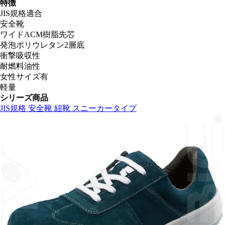
特徴
JIS規格適合
安全靴
ワイドACM樹脂先芯
発泡ポリウレタン2層底
衝撃吸収性
耐燃料油性
女性サイズ有
軽量
シリーズ商品
JIS規格 安全靴 紐靴 スニーカータイプ