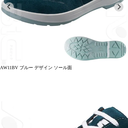
V ブルー デザイン ソール面
ワイドA
軟性 発