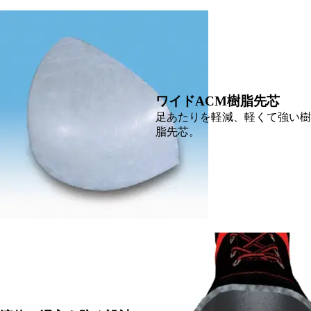
ワイドACM樹脂先芯
足あたりを軽減、軽くて強い樹
脂先芯。