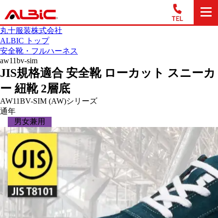
丸十服装株式会社
ALBIC トップ
安全靴・フルハーネス
aw11bv-sim
JIS規格適合 安全靴 ローカット スニーカ
ー 紐靴 2層底
AW11BV-SIM (AW)シリーズ
通年
男女兼用