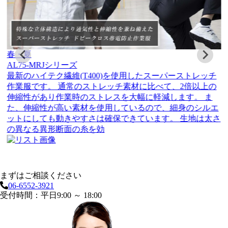
オールシーズン |
秋・冬
AL15-MRJ シリーズ
AL15シリーズは、丸みを帯びた人間の体を、立体的に捉
えた“3D 立体パターン”を採用しています。 ユニフォーム
ならではの動きを研究し、プロワーカーの『自由な動き＝
フリーモーション構造』をスリムシルエットで実現しまし
た。
まずはご相談ください
06-6552-3921
受付時間：平日9:00 ～ 18:00