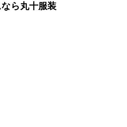
ムなら丸十服装