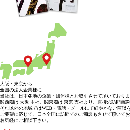
大阪
・
東京
から
全国の法人企業様に
当社は、日本各地の企業・団体様とお取引させて頂いておりま
関西圏は 大阪 本社
、
関東圏は 東京 支社
より、直接の訪問商談
それ以外の地域
ではWEB・電話・メールにて細やかなご商談
ご要望に応じて、日本全国に訪問でのご商談もさせて頂いてお
お気軽にご相談下さい。