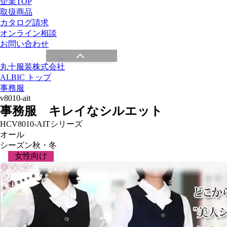
企業TOP
取扱商品
カタログ請求
オンライン相談
お問い合わせ
丸十服装株式会社
ALBIC トップ
事務服
v8010-ait
事務服 キレイなシルエット
HCV8010-AITシリーズ
オール
シーズン
秋・冬
女性向け