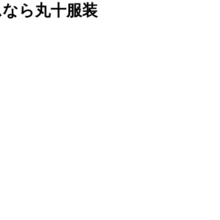
ムなら丸十服装