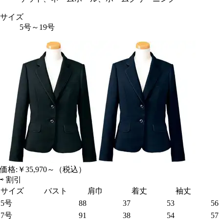
サイズ
5号～19号
価格:
￥35,970～
（税込）
⇨
割引
サイズ
バスト
肩巾
着丈
袖丈
5号
88
37
53
56
7号
91
38
54
57