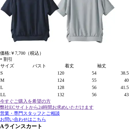
価格:
￥7,700
（税込）
⇨
割引
サイズ
バスト
着丈
袖丈
S
120
54
38.5
M
124
55
40
L
128
56
41.5
LL
132
56
43
今すぐご購入
を希望の方
弊社ECサイトから24時間お求めいただけます
営業・専門スタッフとご相談
お問い合わせはこちら
Aラインスカート