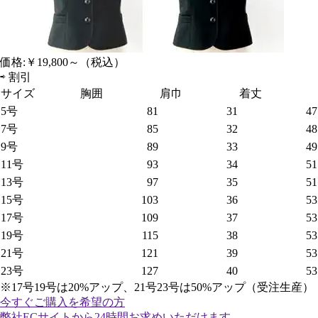
価格:
￥19,800～
（税込）
⇨
割引
サイズ
胸囲
肩巾
着丈
5号
81
31
47
7号
85
32
48
9号
89
33
49
11号
93
34
51
13号
97
35
51
15号
103
36
53
17号
109
37
53
19号
115
38
53
21号
121
39
53
23号
127
40
53
※17号19号は20%アップ、21号23号は50%アップ（受注生産）
今すぐご購入
を希望の方
弊社ECサイトから24時間お求めいただけます