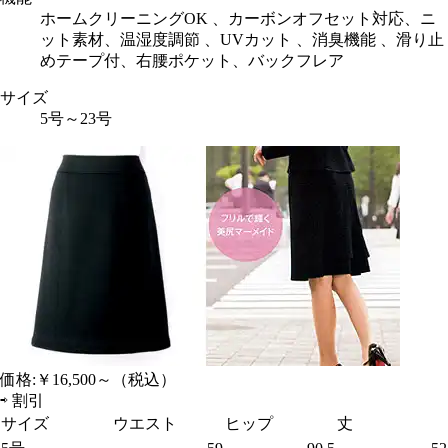
ホームクリーニングOK 、カーボンオフセット対応、ニ
ット素材、温湿度調節 、UVカット 、消臭機能 、滑り止
めテープ付、右腰ポケット、バックフレア
サイズ
5号～23号
価格:
￥16,500～
（税込）
⇨
割引
サイズ
ウエスト
ヒップ
丈