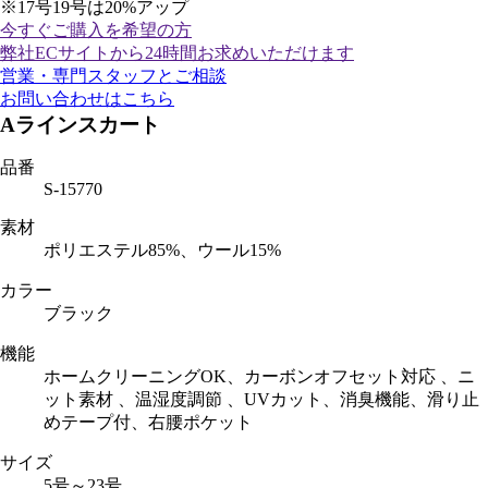
※17号19号は20%アップ
今すぐご購入
を希望の方
弊社ECサイトから24時間お求めいただけます
営業・専門スタッフとご相談
お問い合わせはこちら
Aラインスカート
品番
S-15770
素材
ポリエステル85%、ウール15%
カラー
ブラック
機能
ホームクリーニングOK、カーボンオフセット対応 、ニ
ット素材 、温湿度調節 、UVカット、消臭機能、滑り止
めテープ付、右腰ポケット
サイズ
5号～23号