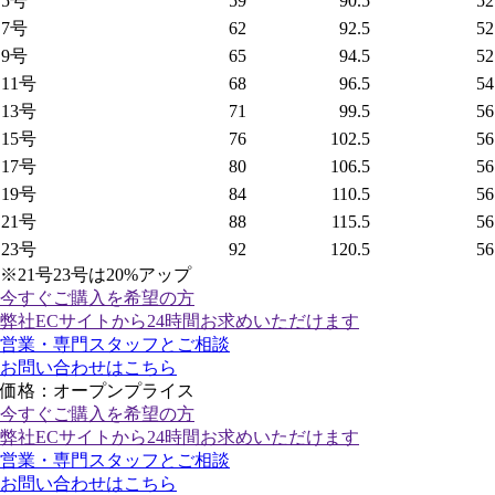
5号
59
90.5
52
7号
62
92.5
52
9号
65
94.5
52
11号
68
96.5
54
13号
71
99.5
56
15号
76
102.5
56
17号
80
106.5
56
19号
84
110.5
56
21号
88
115.5
56
23号
92
120.5
56
※21号23号は20%アップ
今すぐご購入
を希望の方
弊社ECサイトから24時間お求めいただけます
営業・専門スタッフとご相談
お問い合わせはこちら
価格：オープンプライス
今すぐご購入
を希望の方
弊社ECサイトから24時間お求めいただけます
営業・専門スタッフとご相談
お問い合わせはこちら