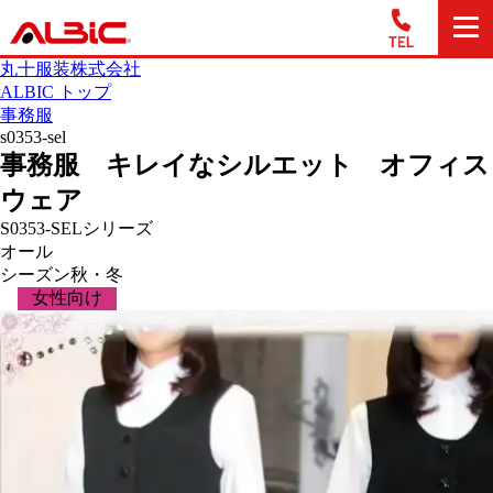
丸十服装株式会社
ALBIC トップ
事務服
s0353-sel
事務服 キレイなシルエット オフィス
ウェア
S0353-SELシリーズ
オール
シーズン
秋・冬
女性向け