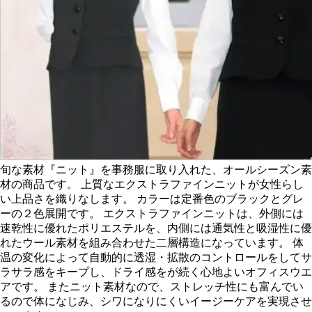
旬な素材『ニット』を事務服に取り入れた、オールシーズン素
材の商品です。 上質なエクストラファインニットが女性らし
い上品さを織りなします。 カラーは定番色のブラックとグレ
ーの２色展開です。 エクストラファインニットは、外側には
速乾性に優れたポリエステルを、内側には通気性と吸湿性に優
れたウール素材を組み合わせた二層構造になっています。 体
温の変化によって自動的に透湿・拡散のコントロールをしてサ
ラサラ感をキープし、ドライ感をが続く心地よいオフィスウエ
アです。 またニット素材なので、ストレッチ性にも富んでい
るので体になじみ、シワになりにくいイージーケアを実現させ