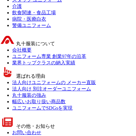
介護
飲食関連・食品工場
病院・医療白衣
警備ユニフォーム
丸十服装について
会社概要
ユニフォーム専業 創業97年の沿革
業界トップクラスの納入実績
選ばれる理由
法人向けユニフォームの メーカー直販
法人向け 別注オーダーユニフォーム
丸十服装の強み
幅広いお取り扱い商品数
ユニフォームでSDGsを実現
その他・お知らせ
お問い合わせ