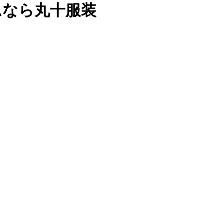
ムなら丸十服装