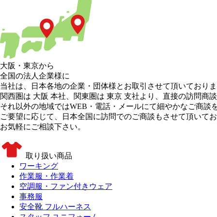
大阪
・
東京
から
全国の法人企業様に
当社は、日本各地の企業・団体様とお取引させて頂いておりま
関西圏は 大阪 本社
、
関東圏は 東京 支社
より、直接の訪問商談
それ以外の地域
ではWEB・電話・メールにて細やかなご商談
ご要望に応じて、日本全国に訪問でのご商談もさせて頂いてお
お気軽にご相談下さい。
取り扱い商品
ワーキング
作業服・作業着
空調服・ファン付きウェア
事務服
安全靴 フルハーネス
スタッフ ユニフォーム