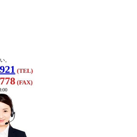
い。
3921
(TEL)
8778
(FAX)
:00