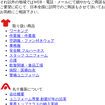
それ以外の地域
ではWEB・電話・メールにて細やかなご商談
ご要望に応じて、日本全国に訪問でのご商談もさせて頂いてお
お気軽にご相談下さい。
取り扱い商品
ワーキング
作業服・作業着
空調服・ファン付きウェア
事務服
安全靴 フルハーネス
スタッフ ユニフォーム
介護
飲食関連・食品工場
病院・医療白衣
警備ユニフォーム
丸十服装について
会社概要
ユニフォーム専業 創業97年の沿革
業界トップクラスの納入実績