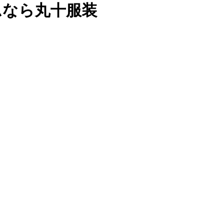
ムなら丸十服装