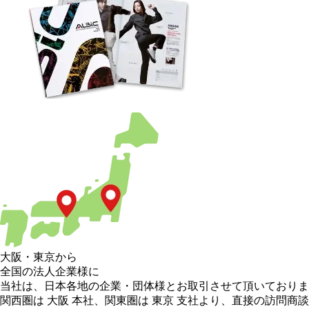
大阪
・
東京
から
全国の法人企業様に
当社は、日本各地の企業・団体様とお取引させて頂いておりま
関西圏は 大阪 本社
、
関東圏は 東京 支社
より、直接の訪問商談