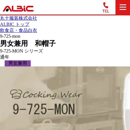
丸十服装株式会社
ALBIC トップ
飲食店・食品白衣
9-725-mon
男女兼用 和帽子
9-725-MON シリーズ
通年
男女兼用