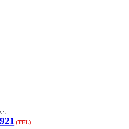
い。
3921
(TEL)