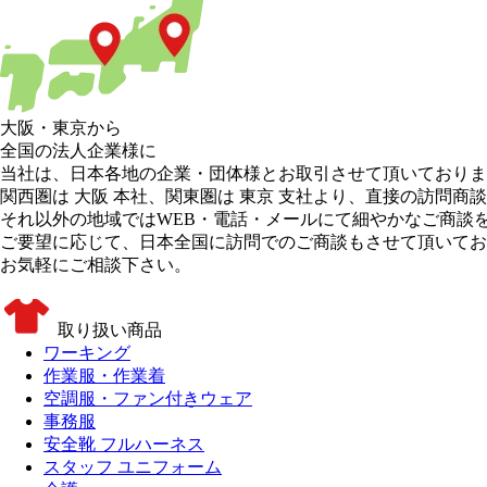
大阪
・
東京
から
全国の法人企業様に
当社は、日本各地の企業・団体様とお取引させて頂いておりま
関西圏は 大阪 本社
、
関東圏は 東京 支社
より、直接の訪問商談
それ以外の地域
ではWEB・電話・メールにて細やかなご商談
ご要望に応じて、日本全国に訪問でのご商談もさせて頂いてお
お気軽にご相談下さい。
取り扱い商品
ワーキング
作業服・作業着
空調服・ファン付きウェア
事務服
安全靴 フルハーネス
スタッフ ユニフォーム