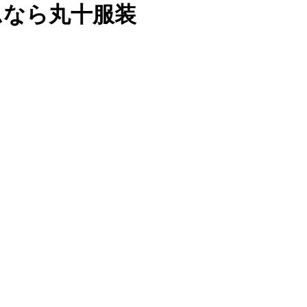
ムなら丸十服装