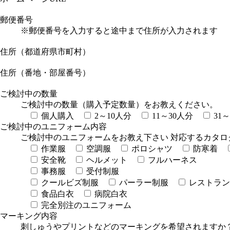
郵便番号
※郵便番号を入力すると途中まで住所が入力されます
住所（都道府県市町村）
住所（番地・部屋番号）
ご検討中の数量
ご検討中の数量（購入予定数量）をお教えください。
個人購入
2～10人分
11～30人分
31
ご検討中のユニフォーム内容
ご検討中のユニフォームをお教え下さい 対応するカタロ
作業服
空調服
ポロシャツ
防寒着
安全靴
ヘルメット
フルハーネス
事務服
受付制服
クールビズ制服
パーラー制服
レストラン
食品白衣
病院白衣
完全別注のユニフォーム
マーキング内容
刺しゅうやプリントなどのマーキングを希望されますか