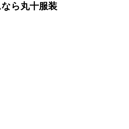
ムなら丸十服装