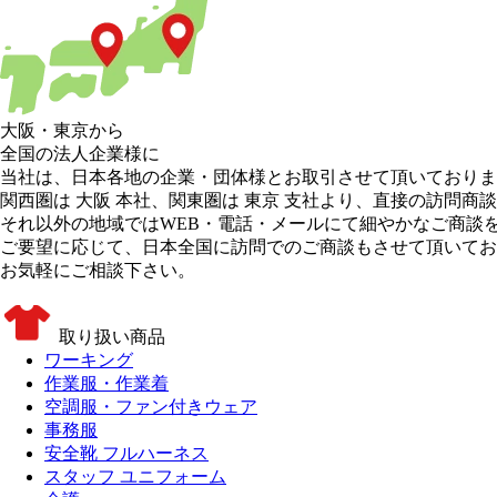
大阪
・
東京
から
全国の法人企業様に
当社は、日本各地の企業・団体様とお取引させて頂いておりま
関西圏は 大阪 本社
、
関東圏は 東京 支社
より、直接の訪問商談
それ以外の地域
ではWEB・電話・メールにて細やかなご商談
ご要望に応じて、日本全国に訪問でのご商談もさせて頂いてお
お気軽にご相談下さい。
取り扱い商品
ワーキング
作業服・作業着
空調服・ファン付きウェア
事務服
安全靴 フルハーネス
スタッフ ユニフォーム