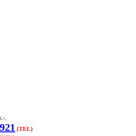
い。
3921
(TEL)