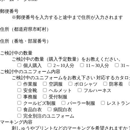
郵便番号
※郵便番号を入力すると途中まで住所が入力されます
住所（都道府県市町村）
住所（番地・部屋番号）
ご検討中の数量
ご検討中の数量（購入予定数量）をお教えください。
個人購入
2～10人分
11～30人分
31
ご検討中のユニフォーム内容
ご検討中のユニフォームをお教え下さい 対応するカタロ
作業服
空調服
ポロシャツ
防寒着
安全靴
ヘルメット
フルハーネス
事務服
受付制服
クールビズ制服
パーラー制服
レストラン
食品白衣
病院白衣
完全別注のユニフォーム
マーキング内容
刺しゅうやプリントなどのマーキングを希望されますか