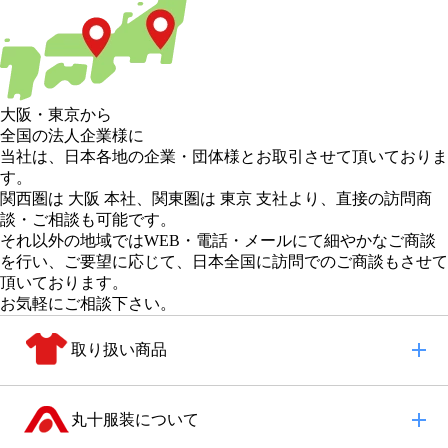
大阪
・
東京
から
全国の法人企業様に
当社は、日本各地の企業・団体様とお取引させて頂いておりま
す。
関西圏は 大阪 本社
、
関東圏は 東京 支社
より、直接の訪問商
談・ご相談も可能です。
それ以外の地域
ではWEB・電話・メールにて細やかなご商談
を行い、
ご要望に応じて、日本全国に訪問でのご商談もさせて
頂いております。
お気軽にご相談下さい。
取り扱い商品
丸十服装について