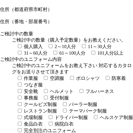
住所（都道府県市町村）
住所（番地・部屋番号）
ご検討中の数量
ご検討中の数量（購入予定数量）をお教えください。
個人購入
2～10人分
11～30人分
31～60人分
61～100人分
101人分以上
ご検討中のユニフォーム内容
ご検討中のユニフォームをお教え下さい 対応するカタロ
グをお送りさせて頂きます
作業服
空調服
ポロシャツ
防寒着
つなぎ服
安全靴
ヘルメット
フルハーネス
事務服
受付制服
クールビズ制服
パーラー制服
レストラン制服
テーマパーク制服
式場制服
ドライバー制服
ヘルスケア制服
食品白衣
病院白衣
完全別注のユニフォーム