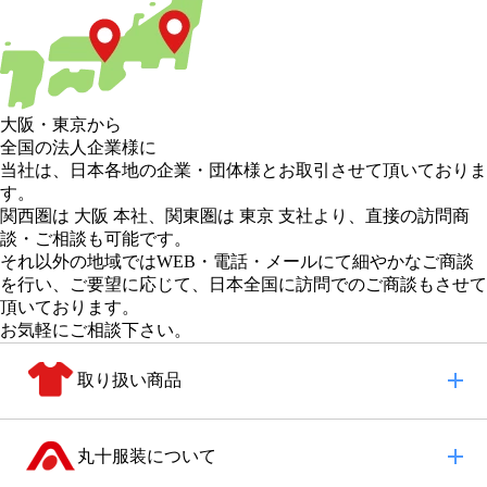
大阪
・
東京
から
全国の法人企業様に
当社は、日本各地の企業・団体様とお取引させて頂いておりま
す。
関西圏は 大阪 本社
、
関東圏は 東京 支社
より、直接の訪問商
談・ご相談も可能です。
それ以外の地域
ではWEB・電話・メールにて細やかなご商談
を行い、
ご要望に応じて、日本全国に訪問でのご商談もさせて
頂いております。
お気軽にご相談下さい。
取り扱い商品
丸十服装について