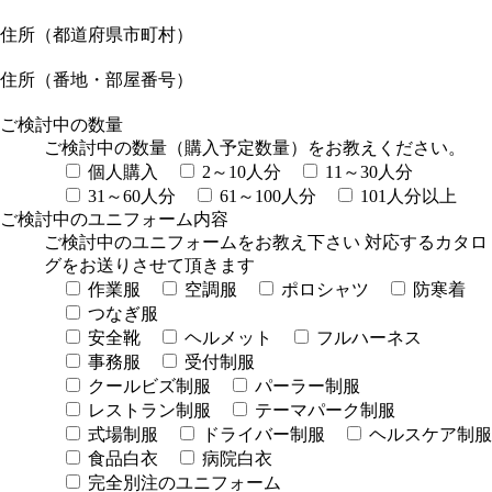
住所（都道府県市町村）
住所（番地・部屋番号）
ご検討中の数量
ご検討中の数量（購入予定数量）をお教えください。
個人購入
2～10人分
11～30人分
31～60人分
61～100人分
101人分以上
ご検討中のユニフォーム内容
ご検討中のユニフォームをお教え下さい 対応するカタロ
グをお送りさせて頂きます
作業服
空調服
ポロシャツ
防寒着
つなぎ服
安全靴
ヘルメット
フルハーネス
事務服
受付制服
クールビズ制服
パーラー制服
レストラン制服
テーマパーク制服
式場制服
ドライバー制服
ヘルスケア制服
食品白衣
病院白衣
完全別注のユニフォーム