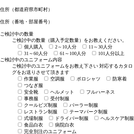
住所（都道府県市町村）
住所（番地・部屋番号）
ご検討中の数量
ご検討中の数量（購入予定数量）をお教えください。
個人購入
2～10人分
11～30人分
31～60人分
61～100人分
101人分以上
ご検討中のユニフォーム内容
ご検討中のユニフォームをお教え下さい 対応するカタロ
グをお送りさせて頂きます
作業服
空調服
ポロシャツ
防寒着
つなぎ服
安全靴
ヘルメット
フルハーネス
事務服
受付制服
クールビズ制服
パーラー制服
レストラン制服
テーマパーク制服
式場制服
ドライバー制服
ヘルスケア制服
食品白衣
病院白衣
完全別注のユニフォーム