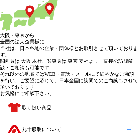
大阪
・
東京
から
全国の法人企業様に
当社は、日本各地の企業・団体様とお取引させて頂いておりま
す。
関西圏は 大阪 本社
、
関東圏は 東京 支社
より、直接の訪問商
談・ご相談も可能です。
それ以外の地域
ではWEB・電話・メールにて細やかなご商談
を行い、
ご要望に応じて、日本全国に訪問でのご商談もさせて
頂いております。
お気軽にご相談下さい。
取り扱い商品
丸十服装について