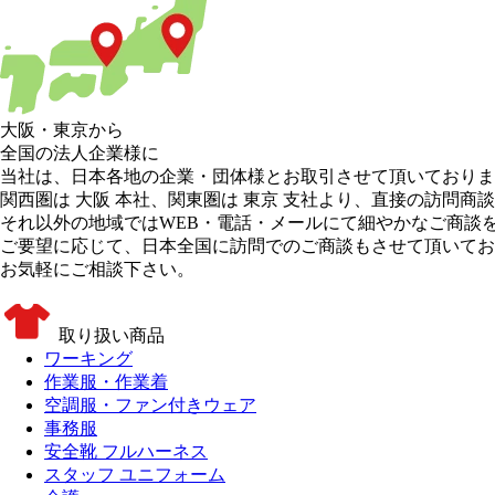
大阪
・
東京
から
全国の法人企業様に
当社は、日本各地の企業・団体様とお取引させて頂いておりま
関西圏は 大阪 本社
、
関東圏は 東京 支社
より、直接の訪問商談
それ以外の地域
ではWEB・電話・メールにて細やかなご商談
ご要望に応じて、日本全国に訪問でのご商談もさせて頂いてお
お気軽にご相談下さい。
取り扱い商品
ワーキング
作業服・作業着
空調服・ファン付きウェア
事務服
安全靴 フルハーネス
スタッフ ユニフォーム