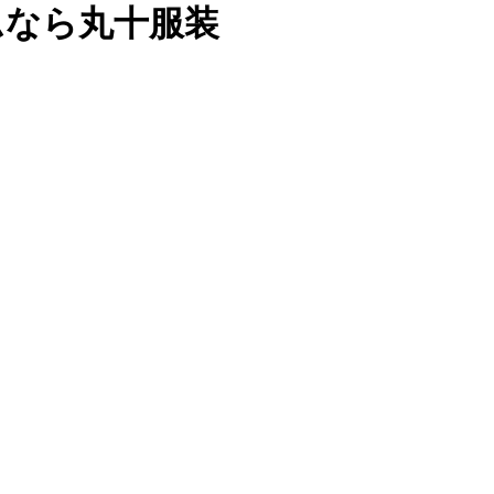
ムなら丸十服装