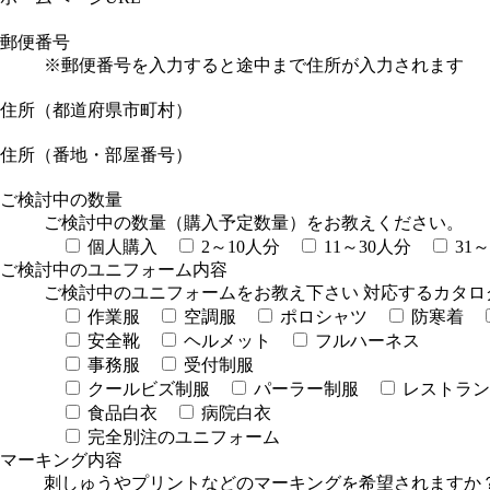
郵便番号
※郵便番号を入力すると途中まで住所が入力されます
住所（都道府県市町村）
住所（番地・部屋番号）
ご検討中の数量
ご検討中の数量（購入予定数量）をお教えください。
個人購入
2～10人分
11～30人分
31
ご検討中のユニフォーム内容
ご検討中のユニフォームをお教え下さい 対応するカタロ
作業服
空調服
ポロシャツ
防寒着
安全靴
ヘルメット
フルハーネス
事務服
受付制服
クールビズ制服
パーラー制服
レストラン
食品白衣
病院白衣
完全別注のユニフォーム
マーキング内容
刺しゅうやプリントなどのマーキングを希望されますか