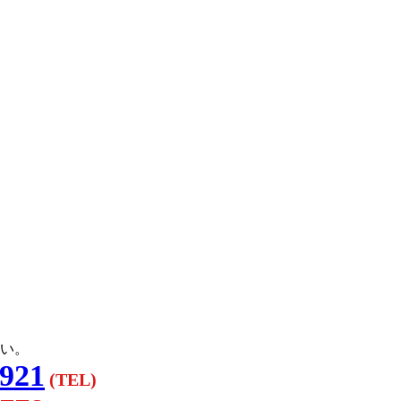
い。
3921
(TEL)