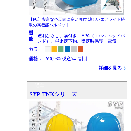
【PC】豊富な色展開に高い強度 涼しいエアライト搭
載の高機能ヘルメット
機
透明ひさし、溝付き、EPA（エパ付ヘッドバ
能
ンド）、飛来落下物、墜落時保護、電気
カラー
価格：
￥6,930
(税込)
→
割引
詳細を見る
通年
SYP-TNKシリーズ