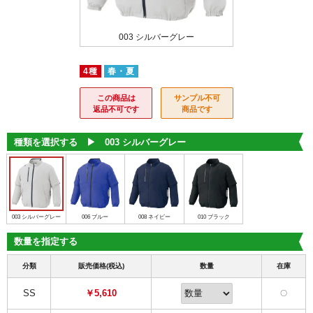
 ブラック
003 シルバーグレー
006 
4種
春・夏
この商品は
サンプル不可
返品不可です
商品です
種類を選択する ▶︎
003 シルバーグレー
003 シルバーグレー
006 ブルー
008 ネイビー
010 ブラック
数量を指定する
分類
販売価格(税込)
数量
在庫
SS
￥5,610
〇