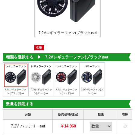
ァン(ブルー)set
7.2Vレギュラーファン(ブラック)set
7.2Vレギュラーフ
4種
種類を選択する ▶︎
7.2Vレギュラーファン(ブラック)set
7.2Vレギュラーファ
7.2Vレギュラーファ
7.2Vレギュラーファ
7.2Vパワーファン(ブ
ン(ブラック)set
ン(グレー)set
ン(レッド)set
ルー)set
数量を指定する
分類
販売価格(税込)
数量
在庫
7.2V バッテリーset
￥14,960
〇