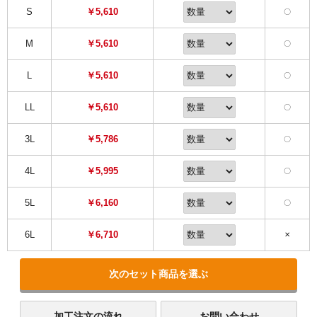
S
￥5,610
〇
M
￥5,610
〇
L
￥5,610
〇
LL
￥5,610
〇
3L
￥5,786
〇
4L
￥5,995
〇
5L
￥6,160
〇
6L
￥6,710
✕
次のセット商品を選ぶ
加工注文の流れ
お問い合わせ