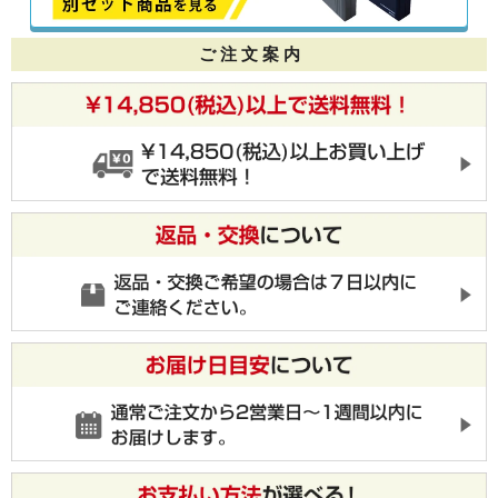
ご 注 文 案 内