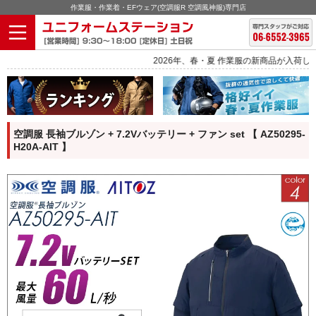
作業服・作業着・EFウェア(空調服R 空調風神服)専門店
2026年、春・夏 作業服の新商品が入荷しました。
空調服 長袖ブルゾン + 7.2Vバッテリー + ファン set 【 AZ50295-
H20A-AIT 】